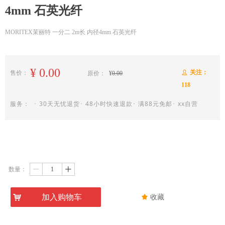
4mm 石英光纤
MORITEX茉丽特 一分二 2m长 内径4mm 石英光纤
¥
0.00
关注：
售价：
ꄑ
原价：
¥
0.00
118
服务： ･ 30天无忧退货･ 48小时快速退款･ 满88元免邮･ xx自营
数量：
ꄷ
ꄸ
낙
加入购物车
끄
收藏