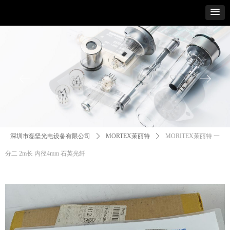
ꂃ
ꁹ
深圳市磊坚光电设备有限公司
ꄲ
MORTEX茉丽特
ꄲ
MORITEX茉丽特 一
分二 2m长 内径4mm 石英光纤