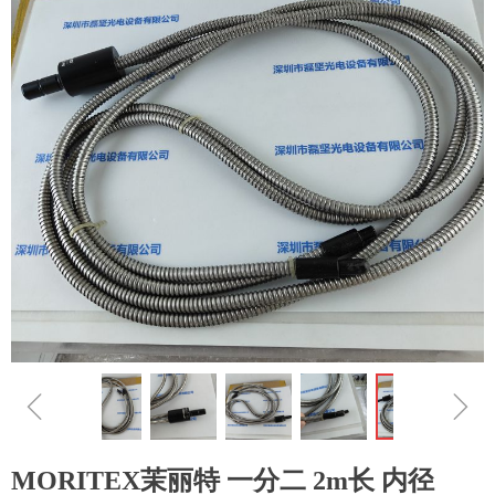
ꁆ
ꁇ
MORITEX茉丽特 一分二 2m长 内径