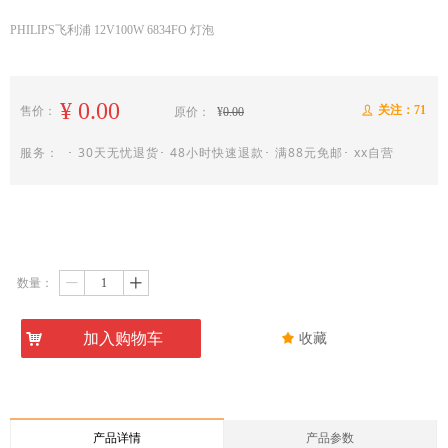
PHILIPS飞利浦 12V100W 6834FO 灯泡
¥
0.00
关注：
71
售价：
ꄑ
原价：
¥
0.00
服务： ･ 30天无忧退货･ 48小时快速退款･ 满88元免邮･ xx自营
数量：
ꄷ
ꄸ
낙
加入购物车
끄
收藏
产品详情
产品参数