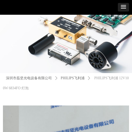
ꂃ
ꁹ
深圳市磊坚光电设备有限公司
ꄲ
PHILIPS飞利浦
ꄲ
PHILIPS飞利浦 12V10
0W 6834FO 灯泡