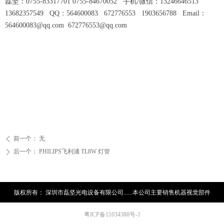
磊坚：0755-83317701 0755-84670052 手机/微信：13246646513
13682357549 QQ：564600083 672776553 1903656788 Email：
564600083@qq.com 672776553@qq.com
前一个：
无
ꄴ
后一个：
PHILIPS飞利浦 TL8W 灯管
ꄲ
版权所有：
深圳市磊坚光电设备有限公司......本公司主要销售机器视觉部件
粤ICP备11034388号-1