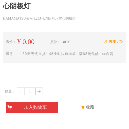
心阴极灯
HAMAMATSU滨松 L233-42NB(Mo) 空心阴极灯
¥
0.00
关注：
75
售价：
ꄑ
原价：
¥
0.00
服务： ･ 30天无忧退货･ 48小时快速退款･ 满88元免邮･ xx自营
数量：
ꄷ
ꄸ
낙
加入购物车
끄
收藏