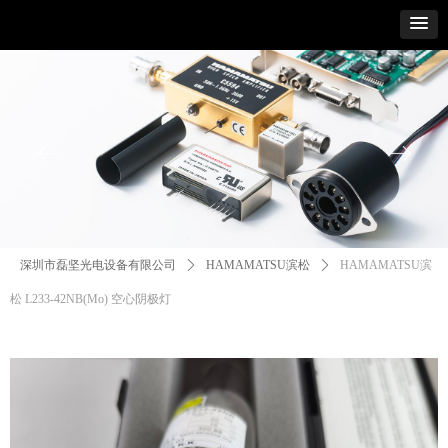
ꂃ
ꁹ
深圳市磊坚光电设备有限公司
ꄲ
HAMAMATSU滨松
ꄲ
HAMAMATSU滨
松 L233-42NB(Mo) 空心阴极灯