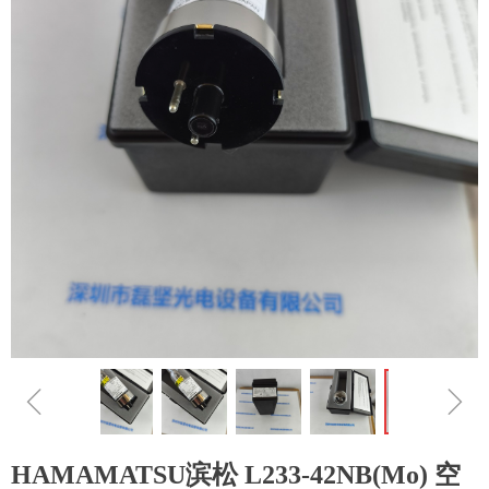
ꁆ
ꁇ
HAMAMATSU滨松 L233-42NB(Mo) 空