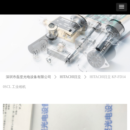
ꂃ
ꁹ
深圳市磊坚光电设备有限公司
ꄲ
HITACHI日立
ꄲ
HITACHI日立 KP-FD14
0SCL 工业相机