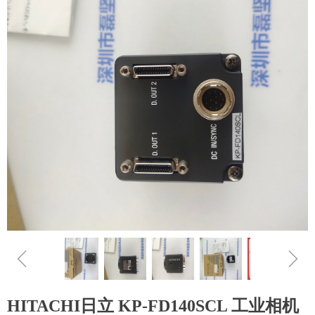
ꁆ
ꁇ
HITACHI日立 KP-FD140SCL 工业相机