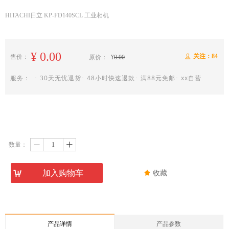
HITACHI日立 KP-FD140SCL 工业相机
¥
0.00
关注：
84
售价：
ꄑ
原价：
¥
0.00
服务： ･ 30天无忧退货･ 48小时快速退款･ 满88元免邮･ xx自营
数量：
ꄷ
ꄸ
낙
加入购物车
끄
收藏
产品详情
产品参数