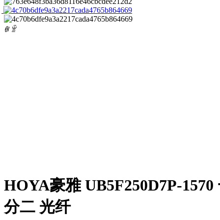
ꁆ
ꁇ
HOYA豪雅 UB5F250D7P-1570
分二 光纤