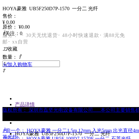
HOYA豪雅 UB5F250D7P-1570 一分二 光纤
售价：
¥
0.00
原价：
¥
0.00
ꄑ
关注：
0
服务： ･ 30天无忧退货･ 48小时快速退款･ 满88元免
邮･ xx自营
끄
收藏
数量：
ꄷ
낙
加入购物车
ꄸ
产品详情
版权所有：
深圳市磊坚光电设备有限公司......本公司主要销
产品参数
ꄴ
前一个：
HOYA豪雅 一分二1.5m 12mm 入光5mm 出光直径4m
HOYA豪雅 UB5F250D7P-1570 一分二 光纤
英光纤
ꄲ
后一个：
HOYA豪雅 UB5F-100D7-1570F 一分二 石英光纤